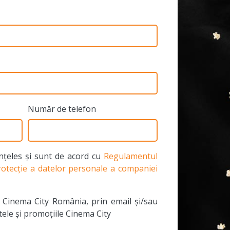
Număr de telefon
înțeles și sunt de acord cu
Regulamentul
protecție a datelor personale a companiei
 Cinema City România, prin email și/sau
ele și promoțiile Cinema City