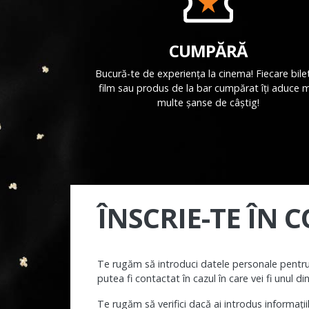
CUMPĂRĂ
Bucură-te de experiența la cinema! Fiecare bilet
film sau produs de la bar cumpărat îți aduce 
multe șanse de câștig!
ÎNSCRIE-TE ÎN 
Te rugăm să introduci datele personale pentru
putea fi contactat în cazul în care vei fi unul di
Te rugăm să verifici dacă ai introdus informații