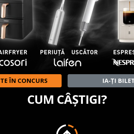
-TE ÎN CONCURS
IA-ȚI BILE
CUM CÂȘTIGI?