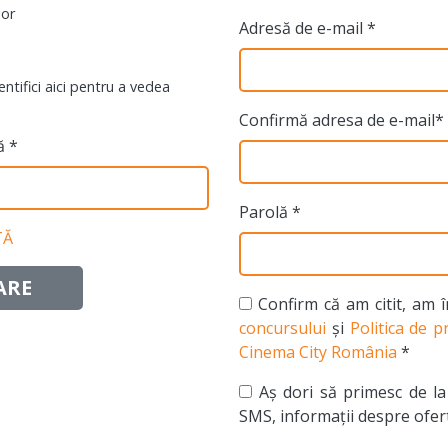
ior
Adresă de e-mail *
ntifici aici pentru a vedea
Confirmă adresa de e-mail*
ă *
Parolă *
TĂ
ARE
Confirm că am citit, am 
concursului
și
Politica de 
Cinema City România
*
Aș dori să primesc de la
SMS, informații despre ofert