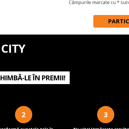
Câmpurile marcate cu * sunt
PARTI
 CITY
HIMBĂ-LE ÎN PREMII!
2
3