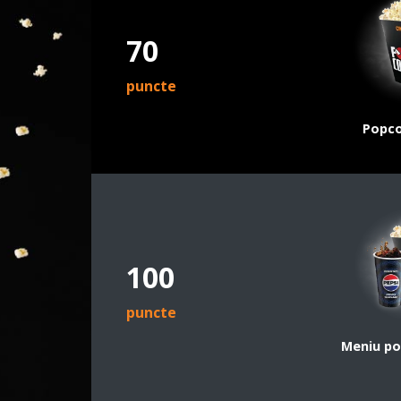
70
puncte
Popco
100
puncte
Meniu po