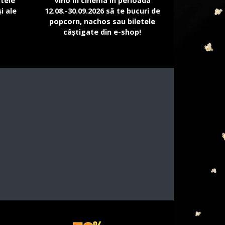
atele
Vino în cinema în perioada
i ale
12.08.-30.09.2026 să te bucuri de
popcorn, nachos sau biletele
câștigate din e-shop!