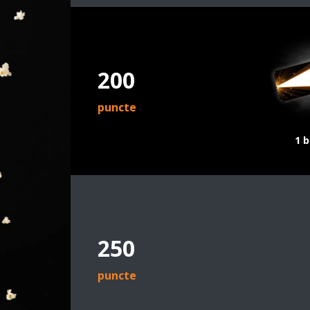
200
puncte
1 b
250
puncte