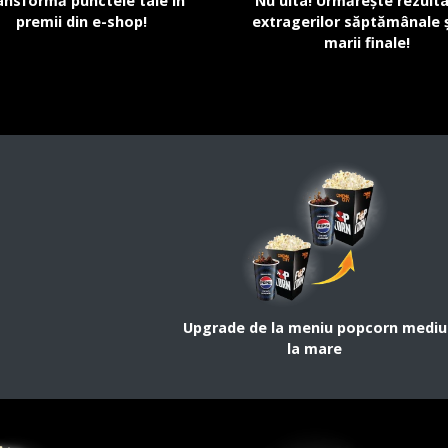
ansformă punctele tale în
Nu uita! Urmărește rezult
premii din e-shop!
extragerilor săptămânale ș
marii finale!
Upgrade de la meniu popcorn mediu
la mare