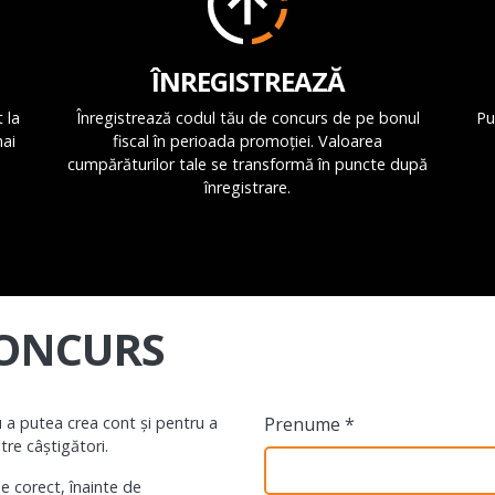
ÎNREGISTREAZĂ
 la
Înregistrează codul tău de concurs de pe bonul
Pu
mai
fiscal în perioada promoției. Valoarea
cumpărăturilor tale se transformă în puncte după
înregistrare.
CONCURS
 a putea crea cont și pentru a
Prenume *
ntre câștigători.
le corect, înainte de